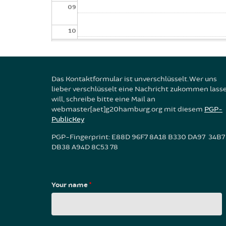
09
10
11
Das Kontaktformular ist unverschlüsselt. Wer uns
12
lieber verschlüsselt eine Nachricht zukommen lass
will, schreibe bitte eine Mail an
13
webmaster[aet]g20hamburg.org mit diesem
PGP-
PublicKey
14
PGP-Fingerprint: E88D 96F7 8A18 B330 DA97 34B7
DB38 A94D 8C53 78
15
16
Your name
*
17
18