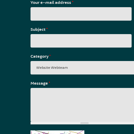
Your e-mail address
*
19
20
Subject
*
21
22
Category
*
23
Message
*