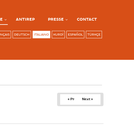
E
ANTIREP
PRESSE
CONTACT
NÇAIS
DEUTSCH
ITALIANO
KURDÎ
ESPAÑOL
TÜRKÇE
« Prev
Next »