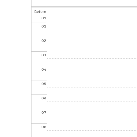
Before
01
01
02
03
04
05
06
07
08