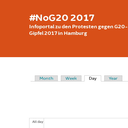
Skip to main content
#NoG20 2017
Infoportal zu den Protesten gegen G20-
Gipfel 2017 in Hamburg
Month
Week
Day
(active tab)
Year
PRIMARY TABS
All day