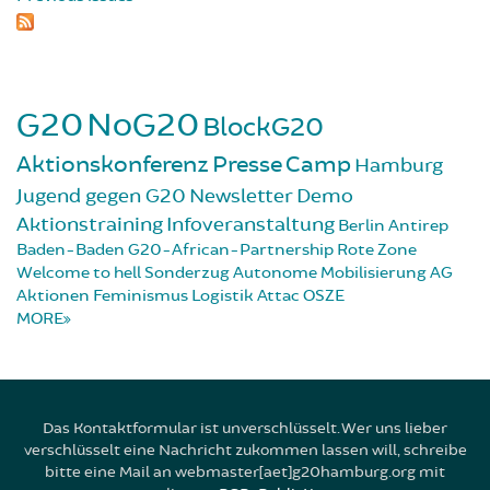
G20
NoG20
BlockG20
Aktionskonferenz
Presse
Camp
Hamburg
Jugend gegen G20
Newsletter
Demo
Aktionstraining
Infoveranstaltung
Berlin
Antirep
Baden-Baden
G20-African-Partnership
Rote Zone
Welcome to hell
Sonderzug
Autonome Mobilisierung
AG
Aktionen
Feminismus
Logistik
Attac
OSZE
MORE
Das Kontaktformular ist unverschlüsselt. Wer uns lieber
verschlüsselt eine Nachricht zukommen lassen will, schreibe
bitte eine Mail an webmaster[aet]g20hamburg.org mit