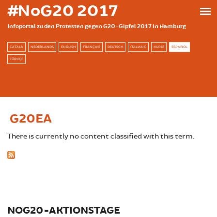
Skip to main content
#NoG20 2017
Infoportal zu den Protesten gegen G20-Gipfel 2017 in Hamburg
CATALÀ
NEDERLANDS
ENGLISH
FRANÇAIS
DEUTSCH
ITALIANO
KURDÎ
ESPAÑOL
TÜRKÇE
G20EA
There is currently no content classified with this term.
NOG20-AKTIONSTAGE