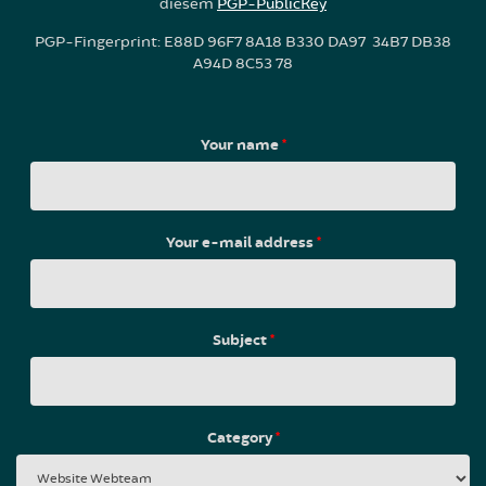
diesem
PGP-PublicKey
PGP-Fingerprint: E88D 96F7 8A18 B330 DA97 34B7 DB38
A94D 8C53 78
Your name
*
Your e-mail address
*
Subject
*
Category
*