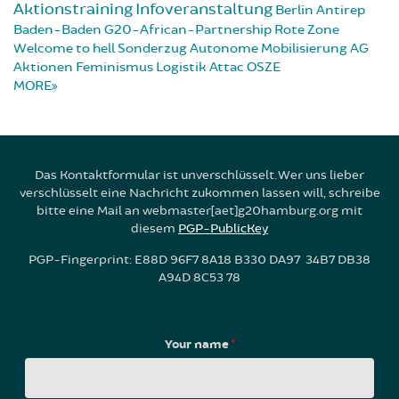
Aktionstraining
Infoveranstaltung
Berlin
Antirep
Baden-Baden
G20-African-Partnership
Rote Zone
Welcome to hell
Sonderzug
Autonome Mobilisierung
AG
Aktionen
Feminismus
Logistik
Attac
OSZE
MORE
Das Kontaktformular ist unverschlüsselt. Wer uns lieber
verschlüsselt eine Nachricht zukommen lassen will, schreibe
bitte eine Mail an webmaster[aet]g20hamburg.org mit
diesem
PGP-PublicKey
PGP-Fingerprint: E88D 96F7 8A18 B330 DA97 34B7 DB38
A94D 8C53 78
Your name
*