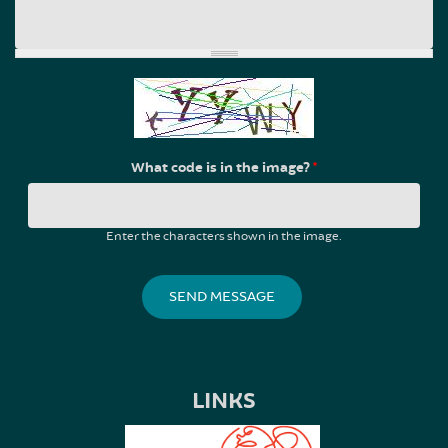
What code is in the image?
*
Enter the characters shown in the image.
LINKS