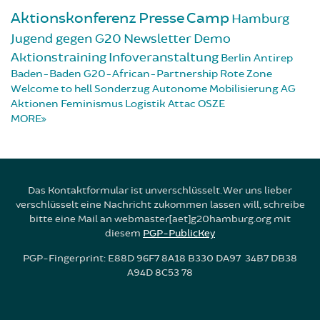
Aktionskonferenz
Presse
Camp
Hamburg
Jugend gegen G20
Newsletter
Demo
Aktionstraining
Infoveranstaltung
Berlin
Antirep
Baden-Baden
G20-African-Partnership
Rote Zone
Welcome to hell
Sonderzug
Autonome Mobilisierung
AG
Aktionen
Feminismus
Logistik
Attac
OSZE
MORE
Das Kontaktformular ist unverschlüsselt. Wer uns lieber
verschlüsselt eine Nachricht zukommen lassen will, schreibe
bitte eine Mail an webmaster[aet]g20hamburg.org mit
diesem
PGP-PublicKey
PGP-Fingerprint: E88D 96F7 8A18 B330 DA97 34B7 DB38
A94D 8C53 78