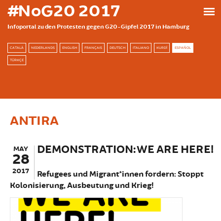
Skip to main content
#NoG20 2017
Infoportal zu den Protesten gegen G20-Gipfel 2017 in Hamburg
CATALÀ
NEDERLANDS
ENGLISH
FRANÇAIS
DEUTSCH
ITALIANO
KURDÎ
ESPAÑOL
TÜRKÇE
ANTIRA
DEMONSTRATION: WE ARE HERE!
MAY
28
2017
Refugees und Migrant*innen fordern: Stoppt
Kolonisierung, Ausbeutung und Krieg!