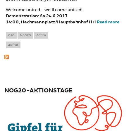
Welcome united – we'll come united!
Demonstration: Sa 24.6.2017
14:00, Hachmannplatz/Hauptbahnhof HH
Read more
abou
Demo
We ar
G20
NoG20
Antira
Aufruf
NOG20-AKTIONSTAGE