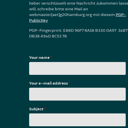
lieber verschlüsselt eine Nachricht zukommen lass
will, schreibe bitte eine Mail an
webmaster[aet]g20hamburg.org mit diesem
PGP-
PublicKey
PGP-Fingerprint: E88D 96F7 8A18 B330 DA97 34B7
DB38 A94D 8C53 78
Your name
*
Your e-mail address
*
Subject
*