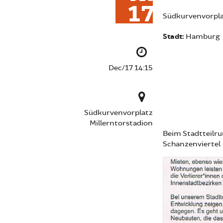
17
Südkurvenvorpla
Stadt:
Hamburg
Dec/17 14:15
Südkurvenvorplatz
Millerntorstadion
Beim Stadtteilr
Schanzenviertel