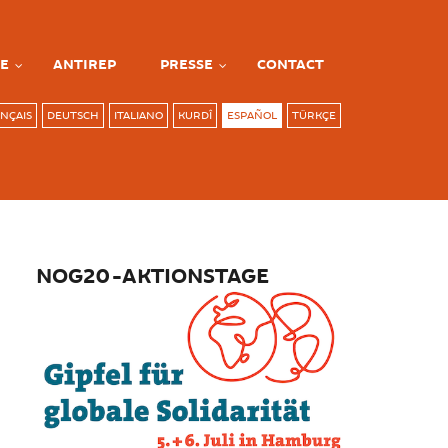
E
ANTIREP
PRESSE
CONTACT
NÇAIS
DEUTSCH
ITALIANO
KURDÎ
ESPAÑOL
TÜRKÇE
NOG20-AKTIONSTAGE