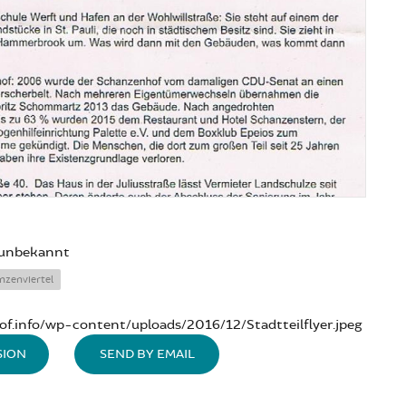
unbekannt
nzenviertel
of.info/wp-content/uploads/2016/12/Stadtteilflyer.jpeg
SION
SEND BY EMAIL