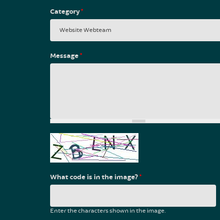
Category
*
Message
*
What code is in the image?
*
Enter the characters shown in the image.