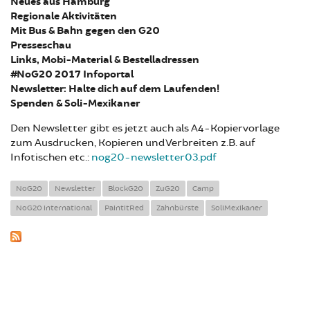
Neues aus Hamburg
Regionale Aktivitäten
Mit Bus & Bahn gegen den G20
Presseschau
Links, Mobi-Material & Bestelladressen
#NoG20 2017 Infoportal
Newsletter: Halte dich auf dem Laufenden!
Spenden & Soli-Mexikaner
Den Newsletter gibt es jetzt auch als A4-Kopiervorlage
zum Ausdrucken, Kopieren und Verbreiten z.B. auf
Infotischen etc.:
nog20-newsletter03.pdf
NoG20
Newsletter
BlockG20
ZuG20
Camp
NoG20 international
PaintitRed
Zahnbürste
SoliMexikaner