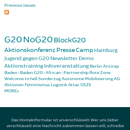
Previous issues
G20
NoG20
BlockG20
Aktionskonferenz
Presse
Camp
Hamburg
Jugend gegen G20
Newsletter
Demo
Aktionstraining
Infoveranstaltung
Berlin
Antirep
Baden-Baden
G20-African-Partnership
Rote Zone
Welcome to hell
Sonderzug
Autonome Mobilisierung
AG
Aktionen
Feminismus
Logistik
Attac
OSZE
MORE
Das Kontaktformular ist unverschlüsselt. Wer uns lieber
verschlüsselt eine Nachricht zukommen lassen will, schreibe