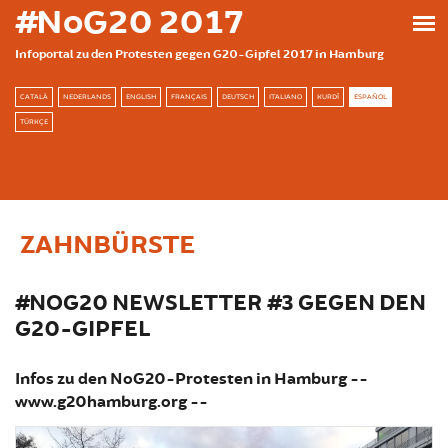
Skip to main content
#NoG20 2017
Infoportal zu den Protesten gegen G20-Gipfel 2017 in Hamburg
CATALÀ
NEDERLANDS
ENGLISH
FRANÇAIS
DEUTSCH
ITALIANO
KURDÎ
ESPAÑOL
TÜRKÇE
ZAHNBÜRSTE
#NOG20 NEWSLETTER #3 GEGEN DEN
G20-GIPFEL
Infos zu den NoG20-Protesten in Hamburg --
www.g20hamburg.org --