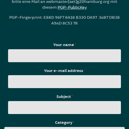
bitte eine Mail an webmaster[aet]g20hamburg.org mit
diesem
PGP-PublicKey
PGP-Fingerprint: E88D 96F7 8A18 B330 DA97 34B7 DB38
A94D 8C53 78
Your name
*
Your e-mail address
*
Subject
*
Category
*