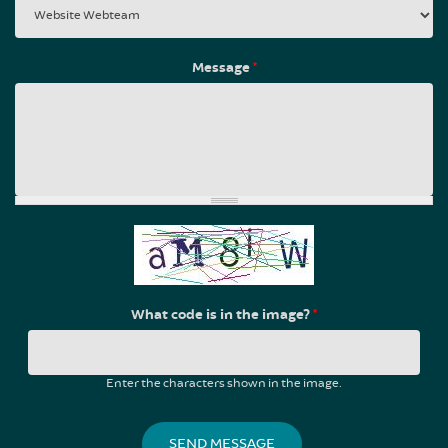
Message
*
What code is in the image?
*
Enter the characters shown in the image.