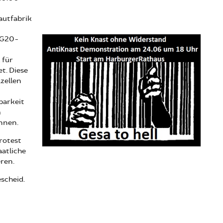
autfabrik
n G20-
 für
t. Diese
zellen
barkeit
m
önnen.
rotest
aatliche
ren.
scheid.