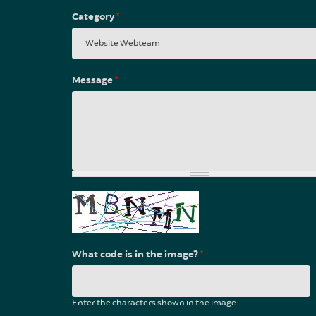
Category
*
Message
*
What code is in the image?
*
Enter the characters shown in the image.