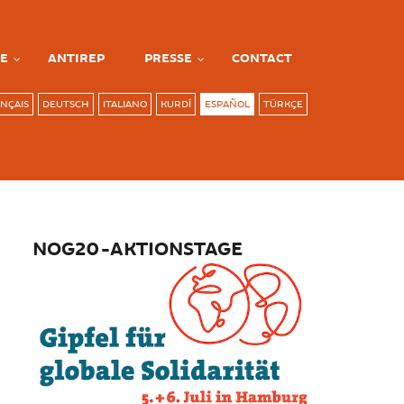
E
ANTIREP
PRESSE
CONTACT
NÇAIS
DEUTSCH
ITALIANO
KURDÎ
ESPAÑOL
TÜRKÇE
NOG20-AKTIONSTAGE