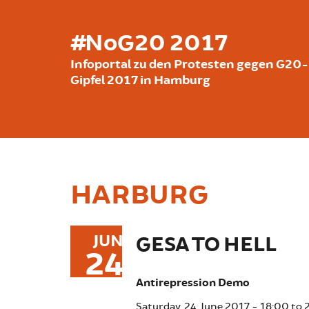
Skip to main content
#NoG20 2017
Infoportal zu den Protesten gegen G20-
Gipfel 2017 in Hamburg
HARBURG
JUN
GESA TO HELL
24
Antirepression Demo
Saturday, 24. June 2017 -
18:00
to