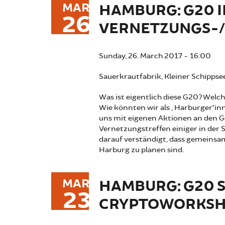
MAR
HAMBURG: G20 I
26
VERNETZUNGS-
Sunday, 26. March 2017 - 16:00
Sauerkrautfabrik, Kleiner Schippse
Was ist eigentlich diese G20? Welc
Wie könnten wir als „Harburger*in
uns mit eigenen Aktionen an den G
Vernetzungstreffen einiger in der 
darauf verständigt, dass gemeinsam
Harburg zu planen sind.
MAR
HAMBURG: G20 S
23
CRYPTOWORKS