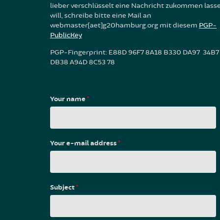
lieber verschlüsselt eine Nachricht zukommen lass
will, schreibe bitte eine Mail an
webmaster[aet]g20hamburg.org mit diesem
PGP-
PublicKey
PGP-Fingerprint: E88D 96F7 8A18 B330 DA97 34B7
DB38 A94D 8C53 78
Your name
*
Your e-mail address
*
Subject
*