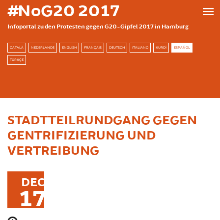
Skip to main content
#NoG20 2017
Infoportal zu den Protesten gegen G20-Gipfel 2017 in Hamburg
CATALÀ
NEDERLANDS
ENGLISH
FRANÇAIS
DEUTSCH
ITALIANO
KURDÎ
ESPAÑOL
TÜRKÇE
STADTTEILRUNDGANG GEGEN
GENTRIFIZIERUNG UND
VERTREIBUNG
DEC
17