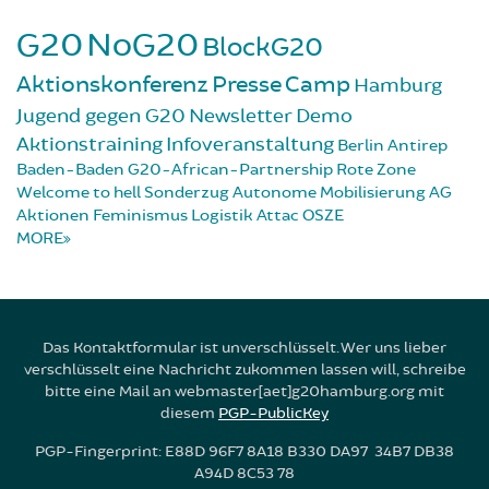
G20
NoG20
BlockG20
Aktionskonferenz
Presse
Camp
Hamburg
Jugend gegen G20
Newsletter
Demo
Aktionstraining
Infoveranstaltung
Berlin
Antirep
Baden-Baden
G20-African-Partnership
Rote Zone
Welcome to hell
Sonderzug
Autonome Mobilisierung
AG
Aktionen
Feminismus
Logistik
Attac
OSZE
MORE
Das Kontaktformular ist unverschlüsselt. Wer uns lieber
verschlüsselt eine Nachricht zukommen lassen will, schreibe
bitte eine Mail an webmaster[aet]g20hamburg.org mit
diesem
PGP-PublicKey
PGP-Fingerprint: E88D 96F7 8A18 B330 DA97 34B7 DB38
A94D 8C53 78