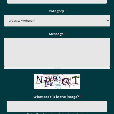
Category
*
Message
*
What code is in the image?
*