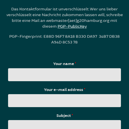
Das Kontaktformular ist unverschlüsselt. Wer uns lieber
verschlüsselt eine Nachricht zukommen lassen will, schreibe
bitte eine Mail an webmaster[aet]g20hamburg.org mit
diesem
PGP-PublicKey
PGP-Fingerprint: E88D 96F7 8A18 B330 DA97 34B7 DB38
A94D 8C53 78
Your name
*
Your e-mail address
*
Subject
*