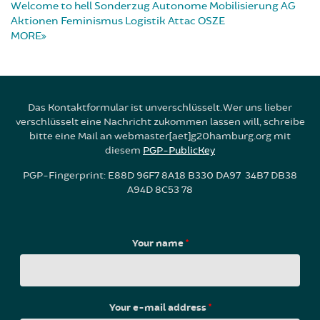
Welcome to hell
Sonderzug
Autonome Mobilisierung
AG
Aktionen
Feminismus
Logistik
Attac
OSZE
MORE
Das Kontaktformular ist unverschlüsselt. Wer uns lieber
verschlüsselt eine Nachricht zukommen lassen will, schreibe
bitte eine Mail an webmaster[aet]g20hamburg.org mit
diesem
PGP-PublicKey
PGP-Fingerprint: E88D 96F7 8A18 B330 DA97 34B7 DB38
A94D 8C53 78
Your name
*
Your e-mail address
*