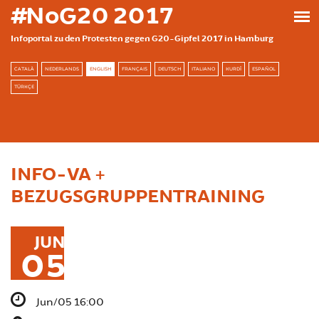
Skip to main content
#NoG20 2017
Infoportal zu den Protesten gegen G20-Gipfel 2017 in Hamburg
CATALÀ
NEDERLANDS
ENGLISH
FRANÇAIS
DEUTSCH
ITALIANO
KURDÎ
ESPAÑOL
TÜRKÇE
INFO-VA +
BEZUGSGRUPPENTRAINING
JUN
05
Jun/05 16:00