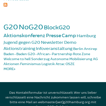
G20
NoG20
BlockG20
Aktionskonferenz
Presse
Camp
Hamburg
Jugend gegen G20
Newsletter
Demo
Aktionstraining
Infoveranstaltung
Berlin
Antirep
Baden-Baden
G20-African-Partnership
Rote Zone
Welcome to hell
Sonderzug
Autonome Mobilisierung
AG
Aktionen
Feminismus
Logistik
Attac
OSZE
MORE
Das Kontaktformular ist unverschlüsselt. Wer uns lieber
verschlüsselt eine Nachricht zukommen lassen will, schreibe
bitte eine Mail an webmaster[aet]g20hamburg.org mit