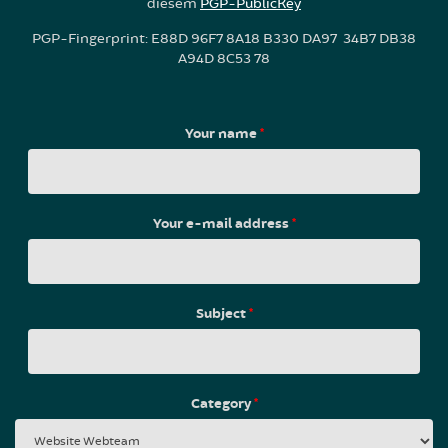
diesem
PGP-PublicKey
PGP-Fingerprint: E88D 96F7 8A18 B330 DA97 34B7 DB38
A94D 8C53 78
Your name
*
Your e-mail address
*
Subject
*
Category
*