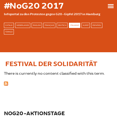
Skip to main content
#NoG20 2017
Infoportal zu den Protesten gegen G20-Gipfel 2017 in Hamburg
CATALÀ
NEDERLANDS
ENGLISH
FRANÇAIS
DEUTSCH
ITALIANO
KURDÎ
ESPAÑOL
TÜRKÇE
FESTIVAL DER SOLIDARITÄT
There is currently no content classified with this term.
NOG20-AKTIONSTAGE