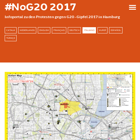
Skip to main content
#NoG20 2017
Infoportal zu den Protesten gegen G20-Gipfel 2017 in Hamburg
CATALÀ
NEDERLANDS
ENGLISH
FRANÇAIS
DEUTSCH
ITALIANO
KURDÎ
ESPAÑOL
TÜRKÇE