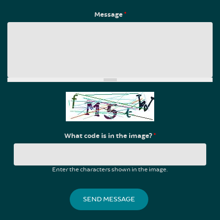
Message
*
What code is in the image?
*
Enter the characters shown in the image.