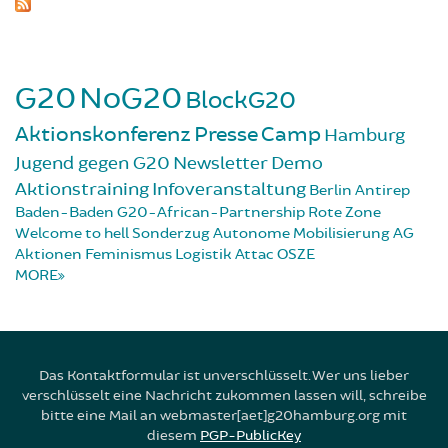
G20
NoG20
BlockG20
Aktionskonferenz
Presse
Camp
Hamburg
Jugend gegen G20
Newsletter
Demo
Aktionstraining
Infoveranstaltung
Berlin
Antirep
Baden-Baden
G20-African-Partnership
Rote Zone
Welcome to hell
Sonderzug
Autonome Mobilisierung
AG
Aktionen
Feminismus
Logistik
Attac
OSZE
MORE
Das Kontaktformular ist unverschlüsselt. Wer uns lieber
verschlüsselt eine Nachricht zukommen lassen will, schreibe
bitte eine Mail an webmaster[aet]g20hamburg.org mit
diesem
PGP-PublicKey